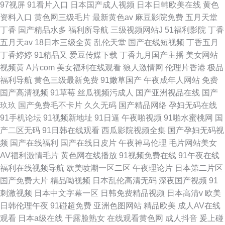
97视屏
91看片入口
日本国产成人视频
日本日韩欧美在线
黄色
资料入口
黄色网三级毛片
最新黄色av
麻豆影院免费
五月天堂
丁香
国产精品水多
福利所导航
三级视频网站J
51福利影院
丁香
五月天av
18日本三级全黄
乱伦天堂
国产在线短视频
丁香五月
丁香婷婷
91精品又
爱豆传媒下载
丁香九月国产主播
美女网站
视频黄
A片com
美女福利在线观看
狼人激情网
伦理片香港
极品
福利导航
黄色三级最新免费
91嫩草国产
午夜成年人网站
免费
国产高清视频
91草莓
丝瓜视频污成人
国产亚洲视品在线
国产
玖玖
国产免费毛不卡片
久久无码
国产精品网络
孕妇无码在线
91手机论坛
91视频新地址
91日逼
午夜啪视频
91啪水蜜桃网
国
产二区无码
91日韩在线观看
西瓜影院视频全集
国产孕妇无码视
频
国产在线福利
国产在线日皮片
午夜神马伦理
毛片网站美女
AV福利激情毛片
黄色网在线播放
91视频免费在线
91午夜在线
福利在线视频导航
欧美喷潮一区二区
午夜理论片
日本第二片区
国产免费大片
精品呦视频
日本乱伦高清无码
深夜国产视频
91
刺激视频
日本中文字幕一区
日韩免费精品视频
日本高清v
欧美
日韩伦理午夜
91碰超免费
亚洲色图网站
精品欧美
成人AV在线
观看
日本a级在线
干露脸熟女
在线观看黄色网
成人抖音
爰上碰