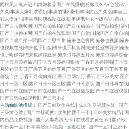
两根黑人疯狂进出|粉嫩极品国产在线播放|粉嫩久久AV色欲AV
久久|丰满大爆乳波霸奶|丰满的继2理伦|丰满的岳久久乱|丰满巨
乳人妻无码|丰满老阿姨视频在线看|丰满老熟女一级AA片色欲
国产自拍视频网|国产自拍偷拍|国产自拍偷拍片|国产自拍偷拍区|
国产自拍偷拍网|国产自拍在线观看|国产自射自拍|国产自偷自拍|
国产自偷自拍一区|国产自慰白浆
俺来也色官网|俺来也视频|俺来
也视频在线|俺来也手机版|俺来也手机官网|俺来也丝袜婷婷|俺来
也听听婷婷|俺来也婷婷丝袜|俺来也婷婷五月天|俺来也婷婷综合
丁香五月婷婷插逼|丁香五月婷婷狠狠撸|丁香五月婷婷啪|丁香五
月婷婷天天日|丁香五月婷婷五月|丁香五月婷婷五月天|丁香五月
偷窥自拍|丁香五月偷偷操|丁香五月网址|丁香五月亚洲美女
国产
日韩一区二区|国产日韩一区三区|国产日韩影院|国产日韩再在线|
国产日韩在|国产日韩在线|国产日韩在线播放|国产日韩在线观看|
国产日韩在线视频|国产日韩中文
主站蜘蛛池模板：
国产日韩欧美在线
|
成人吃瓜视频在线
|
国产
三级黄色片
|
国产丝袜调教
|
欧美性爱干一干
|
日韩美女精品
|
国
内精品免费视频
|
国产人妻高清无卡
|
在线看的黄色av
|
国产欧
韩日美一区
|
日本美眉无码视频
|
操逼在线
|
国产一区2
|
亚洲不