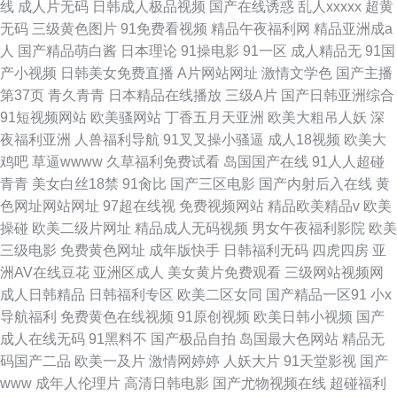
线
成人片无码
日韩成人极品视频
国产在线诱惑
乱人xxxxx
超黄
无码
三级黄色图片
91免费看视频
精品午夜福利网
精品亚洲成a
人
国产精品萌白酱
日本理论
91操电影
91一区
成人精品无
91国
产小视频
日韩美女免费直播
A片网站网址
激情文学色
国产主播
第37页
青久青青
日本精品在线播放
三级A片
国产日韩亚洲综合
91短视频网站
欧美骚网站
丁香五月天亚洲
欧美大粗吊人妖
深
夜福利亚洲
人兽福利导航
91叉叉操小骚逼
成人18视频
欧美大
鸡吧
草逼wwww
久草福利免费试看
岛国国产在线
91人人超碰
青青
美女白丝18禁
91肏比
国产三区电影
国产内射后入在线
黄
色网址网站网址
97超在线视
免费视频网站
精品欧美精品v
欧美
操碰
欧美二级片网址
精品成人无码视频
男女午夜福利影院
欧美
三级电影
免费黄色网址
成年版快手
日韩福利无码
四虎四房
亚
洲AV在线豆花
亚洲区成人
美女黄片免费观看
三级网站视频网
成人日韩精品
日韩福利专区
欧美二区女同
国产精品一区91
小x
导航福利
免费黄色在线视频
91原创视频
欧美日韩小视频
国产
成人在线无码
91黑料不
国产极品自拍
岛国最大色网站
精品无
码国产二品
欧美一及片
激情网婷婷
人妖大片
91天堂影视
国产
www
成年人伦理片
高清日韩电影
国产尤物视频在线
超碰福利