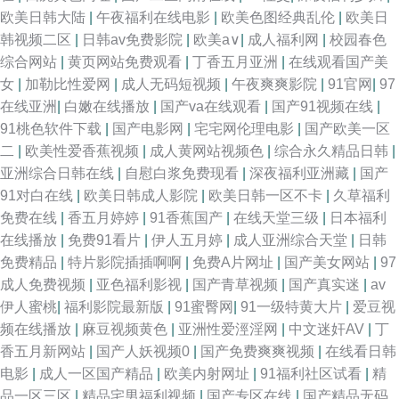
欧美日韩大陆
|
午夜福利在线电影
|
欧美色图经典乱伦
|
欧美日
韩视频二区
|
日韩av免费影院
|
欧美a∨
|
成人福利网
|
校园春色
综合网站
|
黄页网站免费观看
|
丁香五月亚洲
|
在线观看国产美
女
|
加勒比性爱网
|
成人无码短视频
|
午夜爽爽影院
|
91官网
|
97
在线亚洲
|
白嫩在线播放
|
国产va在线观看
|
国产91视频在线
|
91桃色软件下载
|
国产电影网
|
宅宅网伦理电影
|
国产欧美一区
二
|
欧美性爱香蕉视频
|
成人黄网站视频色
|
综合永久精品日韩
|
亚洲综合日韩在线
|
自慰白浆免费现看
|
深夜福利亚洲藏
|
国产
91对白在线
|
欧美日韩成人影院
|
欧美日韩一区不卡
|
久草福利
免费在线
|
香五月婷婷
|
91香蕉国产
|
在线天堂三级
|
日本福利
在线播放
|
免费91看片
|
伊人五月婷
|
成人亚洲综合天堂
|
日韩
免费精品
|
特片影院插插啊啊
|
免费A片网址
|
国产美女网站
|
97
成人免费视频
|
亚色福利影视
|
国产青草视频
|
国产真实迷
|
av
伊人蜜桃
|
福利影院最新版
|
91蜜臀网
|
91一级特黄大片
|
爱豆视
频在线播放
|
麻豆视频黄色
|
亚洲性爱涇淫网
|
中文迷奸AV
|
丁
香五月新网站
|
国产人妖视频0
|
国产免费爽爽视频
|
在线看日韩
电影
|
成人一区国产精品
|
欧美内射网址
|
91福利社区试看
|
精
品一区三区
|
精品宅男福利视频
|
国产专区在线
|
国产精品无码