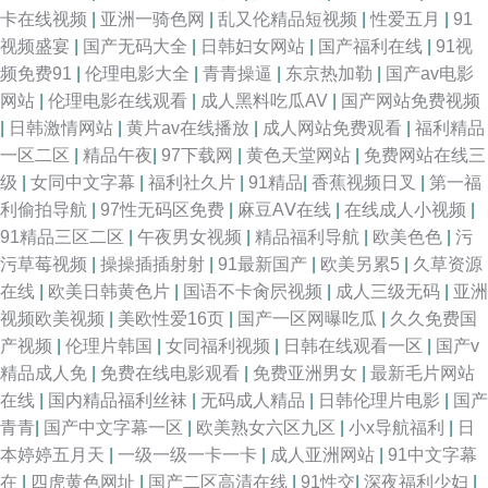
卡在线视频
|
亚洲一骑色网
|
乱又伦精品短视频
|
性爱五月
|
91
视频盛宴
|
国产无码大全
|
日韩妇女网站
|
国产福利在线
|
91视
频免费91
|
伦理电影大全
|
青青操逼
|
东京热加勒
|
国产av电影
网站
|
伦理电影在线观看
|
成人黑料吃瓜AV
|
国产网站免费视频
|
日韩激情网站
|
黄片av在线播放
|
成人网站免费观看
|
福利精品
一区二区
|
精品午夜
|
97下载网
|
黄色天堂网站
|
免费网站在线三
级
|
女同中文字幕
|
福利社久片
|
91精品
|
香蕉视频日叉
|
第一福
利偷拍导航
|
97性无码区免费
|
麻豆AⅤ在线
|
在线成人小视频
|
91精品三区二区
|
午夜男女视频
|
精品福利导航
|
欧美色色
|
污
污草莓视频
|
操操插插射射
|
91最新国产
|
欧美另累5
|
久草资源
在线
|
欧美日韩黄色片
|
国语不卡肏屄视频
|
成人三级无码
|
亚洲
视频欧美视频
|
美欧性爱16页
|
国产一区网曝吃瓜
|
久久免费国
产视频
|
伦理片韩国
|
女同福利视频
|
日韩在线观看一区
|
国产v
精品成人免
|
免费在线电影观看
|
免费亚洲男女
|
最新毛片网站
在线
|
国内精品福利丝袜
|
无码成人精品
|
日韩伦理片电影
|
国产
青青
|
国产中文字幕一区
|
欧美熟女六区九区
|
小x导航福利
|
日
本婷婷五月天
|
一级一级一卡一卡
|
成人亚洲网站
|
91中文字幕
在
|
四虎黄色网址
|
国产二区高清在线
|
91性交
|
深夜福利少妇
|