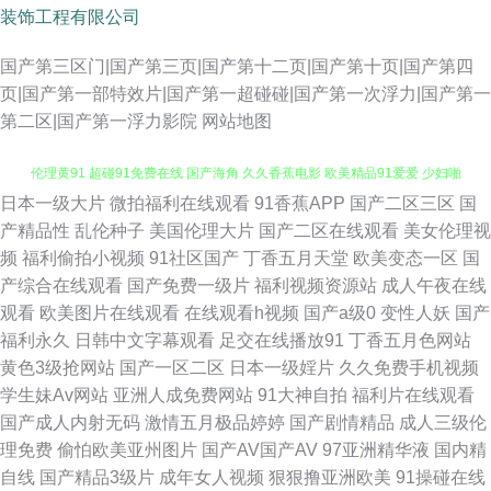
装饰工程有限公司
国产第三区门|国产第三页|国产第十二页|国产第十页|国产第四
页|国产第一部特效片|国产第一超碰碰|国产第一次浮力|国产第一
第二区|国产第一浮力影院
网站地图
日本一级大片
微拍福利在线观看
91香蕉APP
国产二区三区
国
91网址在线免费观看 91免费看黄色大片 91国产极品丝袜女 操碰麻豆 俺来也
产精品性
乱伦种子
美国伦理大片
国产二区在线观看
美女伦理视
频
福利偷拍小视频
91社区国产
丁香五月天堂
欧美变态一区
国
伦理黄91 超碰91免费在线 国产海角 久久香蕉电影 欧美精品91爱爱 少妇啪
产综合在线观看
国产免费一级片
福利视频资源站
成人午夜在线
观看
欧美图片在线观看
在线观看h视频
国产a级0
变性人妖
国产
一区 影音先锋日韩精品 91麻豆蜜桃 91入口在线观看 91性站 av在线黑料网
福利永久
日韩中文字幕观看
足交在线播放91
丁香五月色网站
黄色3级抢网站
国产一区二区
日本一级婬片
久久免费手机视频
站 成人影片www91n 国产青春操Av在线 韩国色片妈妈8 九色国产伊人av 九
学生妹Av网站
亚洲人成免费网站
91大神自拍
福利片在线观看
国产成人内射无码
激情五月极品婷婷
国产剧情精品
成人三级伦
九国产久久 玖玖操国内视频 老湿在线视频 蜜桃tv91 青青草福利在线 婷婷她
理免费
偷怕欧美亚州图片
国产AV国产AV
97亚洲精华液
国内精
自线
国产精品3级片
成年女人视频
狠狠撸亚洲欧美
91操碰在线
六月天 五月停停黄网 天美一级aa 五月丁香网站首页 夜夜撸2026俺来也