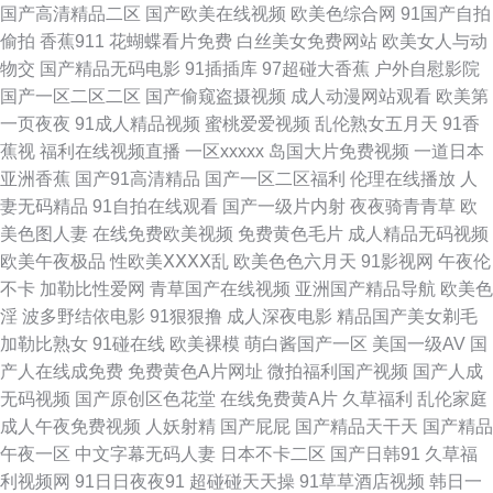
国产高清精品二区
国产欧美在线视频
欧美色综合网
91国产自拍
偷拍
香蕉911
花蝴蝶看片免费
白丝美女免费网站
欧美女人与动
91tv在线看 91大神h免费在线 91黄色导航 国产精品久久一区 九九热精品一
物交
国产精品无码电影
91插插库
97超碰大香蕉
户外自慰影院
国产一区二区二区
国产偷窥盗摄视频
成人动漫网站观看
欧美第
区 久草视频免费网址 九九热一6 美女网站在线观看 欧美精品网页 欧美成人
一页夜夜
91成人精品视频
蜜桃爱爱视频
乱伦熟女五月天
91香
蕉视
福利在线视频直播
一区xxxxx
岛国大片免费视频
一道日本
久久 五月婷婷基地 五月天bb激情网 影音先锋理论片 综合色站导航 91免费看
亚洲香蕉
国产91高清精品
国产一区二区福利
伦理在线播放
人
妻无码精品
91自拍在线观看
国产一级片内射
夜夜骑青青草
欧
网站 青草无码一区二区 日韩欧美亚洲日韩成人 深爱激情网五月婷婷 影音先
美色图人妻
在线免费欧美视频
免费黄色毛片
成人精品无码视频
欧美午夜极品
性欧美ⅩⅩⅩⅩ乱
欧美色色六月天
91影视网
午夜伦
锋avav最新 亚洲AV福利在线观看 91PRON网站 91N视频免费看 91传媒在线
不卡
加勒比性爱网
青草国产在线视频
亚洲国产精品导航
欧美色
淫
波多野结依电影
91狠狠撸
成人深夜电影
精品国产美女剃毛
免费 91国产在线 91露脸黑丝 91黑丝性爱 91深夜福利 91视频一区蜜桃 91熟
加勒比熟女
91碰在线
欧美裸模
萌白酱国产一区
美国一级AV
国
产人在线成免费
免费黄色A片网址
微拍福利国产视频
国产人成
女对白 91支持视频免费观看 97韩影视伦理 av爱射 成人影音先锋免费视频
无码视频
国产原创区色花堂
在线免费黄A片
久草福利
乱伦家庭
成人午夜免费视频
人妖射精
国产屁屁
国产精品天干天
国产精品
91在线色 在线播放的AV网站 久久一期二期 污污色色视频网站 极品美女内射
午夜一区
中文字幕无码人妻
日本不卡二区
国产日韩91
久草福
利视频网
91日日夜夜91
超碰碰天天操
91草草酒店视频
韩日一
海角九色极品反差 91原创大神 91综合视频导航 丝瓜视频草莓视频污 色悠悠