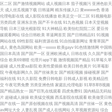
区二区
国产激情视频网站
成人视频日本
茄子视频污
亚洲色欲天
天
成人丝瓜视频下载
日韩逼网
精东传媒入口
黄wwww色
香港
在线直播网站 香蕉视频a99 日本欧美大片 久久涩涩欧美 国产伊人久久五月
伦理电影在线
成人影院在线播放
欧美足交一区二区
91视频电影
另类四虎
亚洲东京热
国产不卡在线
91九色视频
日本天堂视频
91福利导航 91极速视频 人妻资源站 国模精品视频一区 91传媒免费观看网址
导航
日本三级光棍影院
91大神精品
欧美怡红院院二区
爱豆传
媒观看网站
综合日韩欧美
草逼网首页
国产日韩精品91
91视频
欧美日韩国产亚洲数字 91牛牛 欧美欧美曰 A片网页 在线一本 久久伊人超碰
网站在线
69性影院
福利资源在线
91自拍最新网址
青青草国产
成人
黄色岛国网站
欧美一xxxxx
欧美gayv
91色情激情网
中国韩
91人人操人人爽 老司机电影院 91精品福利在线 视频网址大全 福利影院啪啪
国日本高清
国产国产一区
亚洲欧洲成人
日韩在线
久久国产影视
综合
欧美69潮喷
伦理片app下载
激情视频国产精品
91草莓久草
啪AV 91福利视频导航页 欧美精品瑟瑟 91P0狼人社 婷婷色播亚洲综合色播
超碰
成人性爱aa影院
欧美性爱插插
欧美日韩色黄片
91草莓影
院
午夜电影网久久
国产丝袜美女
国产精彩视频
操碰视屏
国产
国内精品综久久 91足交 91传谋视频 精品精品精品精品 狠狠肏COM 九一福
福利在线
91久久影院
免费日韩电影
日韩成人影视
欧美精品性
交
午夜宅男免费
另类亚洲色情
家庭乱伦理电影
91草B草B视频
利群 九九久久香蕉熟 青青草国拍2019 日韩熟女视频 三级全黄在线观看视频
国产精品熟女一
国产巨乳在线观看
四虎免费91
国内精品无码短
片
超碰成人操操
欧美猛交视频
西瓜影院在线观看
欧美做受日韩
91啦在线观看论坛 人妻人人爱操AV 99视频精品 91社区试看一分钟 91巨炮
国产在线一
国产原创视频在线
国产视频高清
国产丝袜一区
黄色
av网址大全
人妻乱视
国产成人在线网站
久草视频资源站
综合
影音先锋在线视频婷婷 人人人a∨av 91亚色视频 欧美性日韩 久久狠狠狠狠狠