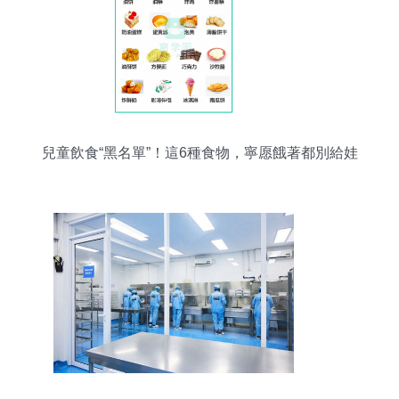
兒童飲食“黑名單”！這6種食物，寧愿餓著都別給娃
吃！