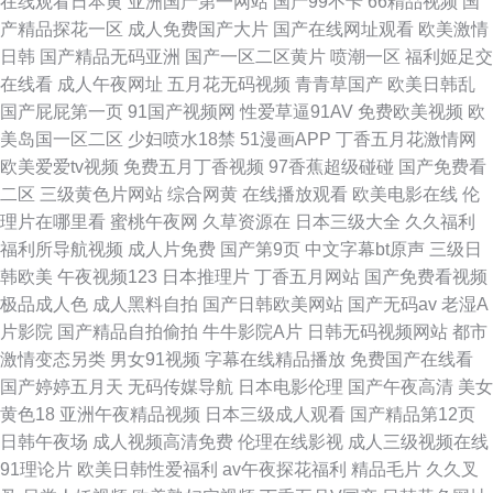
在线观看日本黄
亚洲国产第一网站
国产99不卡
66精品视频
国
产精品探花一区
成人免费国产大片
国产在线网址观看
欧美激情
日韩
国产精品无码亚洲
国产一区二区黄片
喷潮一区
福利姬足交
在线看
成人午夜网址
五月花无码视频
青青草国产
欧美日韩乱
国产屁屁第一页
91国产视频网
性爱草逼91AV
免费欧美视频
欧
美岛国一区二区
少妇喷水18禁
51漫画APP
丁香五月花激情网
欧美爱爱tv视频
免费五月丁香视频
97香蕉超级碰碰
国产免费看
二区
三级黄色片网站
综合网黄
在线播放观看
欧美电影在线
伦
理片在哪里看
蜜桃午夜网
久草资源在
日本三级大全
久久福利
福利所导航视频
成人片免费
国产第9页
中文字幕bt原声
三级日
韩欧美
午夜视频123
日本推理片
丁香五月网站
国产免费看视频
极品成人色
成人黑料自拍
国产日韩欧美网站
国产无码av
老湿A
片影院
国产精品自拍偷拍
牛牛影院A片
日韩无码视频网站
都市
激情变态另类
男女91视频
字幕在线精品播放
免费国产在线看
国产婷婷五月天
无码传媒导航
日本电影伦理
国产午夜高清
美女
黄色18
亚洲午夜精品视频
日本三级成人观看
国产精品第12页
日韩午夜场
成人视频高清免费
伦理在线影视
成人三级视频在线
91理论片
欧美日韩性爱福利
av午夜探花福利
精品毛片
久久叉