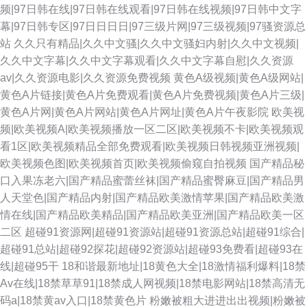
频|97日韩在线|97日韩在线观看|97日韩在线视频|97日韩中文字
幕|97日韩专区|97日日日日|97三级片网|97三级视频|97骚资源总
站
久久只有精品|久久中文骚|久久中文骚妇内射|久久中文视频|
久久中文字幕|久久中文字幕观看|久久中文字幕自慰|久久资源
av|久久资源电影|久久资源免费视频
黄色A级视频|黄色A级网站|
黄色A片链接|黄色A片免费观看|黄色A片免费视频|黄色A片三级|
黄色A片网|黄色A片网站|黄色A片网址|黄色A片午夜影院
欧美视
频|欧美视频A|欧美视频播放一区二区|欧美视频不卡|欧美视频观
看1区|欧美视频精品全部免费观看|欧美视频日韩视频亚洲视频|
欧美视频色图|欧美视频首页|欧美视频偷窥自拍视频
国产精品秘
口入果冻老六|国产精品蜜蕾丝袜|国产精品蜜臀麻豆|国产精品男
人天堂色|国产精品内射|国产精品欧美激情苹果|国产精品欧美激
情在线|国产精品欧美精品|国产精品欧美亚洲|国产精品欧美一区
二区
超碰91资源网|超碰91资源站|超碰91资源总站|超碰91综合|
超碰91总站|超碰92探花|超碰92资源站|超碰93免费看|超碰93在
线|超碰95干
18和谐最新地址|18黄色大全|18激情福利爆料|18禁
Av在线|18禁草草91|18禁成人网视频|18禁电影网站|18禁高清无
码a|18禁黄av入口|18禁黄色片
粉嫩被粗大进进出出视频|粉嫩被