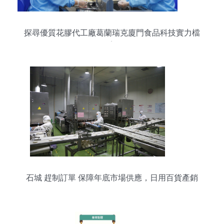
探尋優質花膠代工廠葛蘭瑞克廈門食品科技實力檔
案
石城 趕制訂單 保障年底市場供應，日用百貨產銷
兩旺