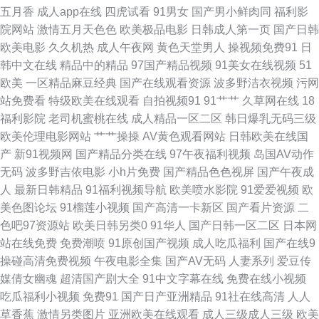
五月香
成人app在线
四虎试看
91男女
国产男小鲜肉同
福利影
院网站
激情五月天色色
欧美极品电影
日韩成人第一页
国产日韩
狠 精品亚洲日韩在线专区 91撸视频 91av偷拍视频 另类aVAV 欧美性爱在线
欧美电影
久久机热
成人午夜网
黄色天堂男人
操视频免费91
日
韩中文在线
精品中的精品
97国产精品视频
91美女在线视频
51
观看网站 国产97色情 91she在线 美女91香蕉 精品久久中文人妻免费 国内精
欧美
一区精品麻豆经典
国产在线观看资源
波多野洁衣视频
污网
站免费看
特级欧美在线观看
自拍视频91
91艹艹
久草网在线
18
品久久懂色 91看片免费 91极品黑丝 日韩AV片 韩日AV自拍 91探花视频网址
福利影院
老司机蜜桃在线
成人精品一区二区
韩日爆乳无码三级
欧美伦理电影网站
艹艹操操
AV黄色观看网站
日韩欧美在线国
四虎精品久久精品 国自区视频50页 东京热女人天堂 91日韩成人综合 色五月
产
新91视频网
国产精品分类在线
97午夜福利视频
岛国AV动作
无码
波多野吉依电影
小h片免费
国产精品色色视屏
国产午夜成
成人导航 福利视频站 91露出 91永久免费网站 福利视频导航啪啪 91社在线
人
最新日韩精品
91福利视频导航
欧美喷水影院
91爱爱视频
欧
美色图论坛
91榴莲小视频
国产高清一卡新区
国产看片资源
二
电影 92AV免费看 91传媒在线官网 91精选探花视频 午夜福利院281 午夜免
色吧97资源站
欧美日韩另类0
91华人
国产日韩一区二区
日本网
站在线免费
免费潮喷
91原创国产视频
成人吃瓜福利
国产在线9
费福利视频 日韩成人久草青青 影音先锋三级伦理 欧美亚洲另类专区 www喷
操碰高清免费视频
午夜电影全集
国产AV无码
人妻系列
爱豆传
媒倩女幽魂
超清国产剧大全
91中文字幕在线
免费在线小视频
水 1024视频黄 精品国产资源 91视频欧美 日韩欧美色图 传媒卡一卡二传媒
吃瓜福利小视频
免费91
国产日产亚洲精品
91社在线高清
人人
草香蕉
激情另类图片
亚洲欧美在线观看
成人三级成人三级
欧美
成人福利视频导航 91国内产香蕉 欧美色图77 东方成人影库AV 在线香蕉 久