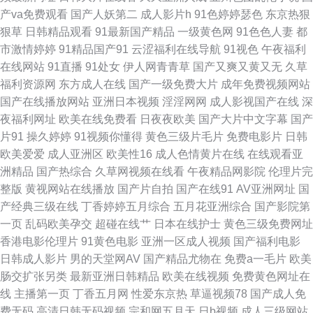
产va免费观看
国产人妖第二
成人影片h
91色婷婷瑟色
东京热狠
狠草
日韩精品观看
91最新国产精品
一级黄色网
91色色人妻
都
源大全 国产黄在线免费观看 精品97无码视频 大香蕉伊4 亚洲日韩国产精品
市激情婷婷
91精品国产91
云涩福利在线导航
91视色
午夜福利
在线网站
91直播
91处女
伊人网青青草
国产又爽又黄又无
久草
日韩专区中文字幕在线 97亚洲影院 超碰蜜臀91上传 国产精品欧美日韩五月
福利资源网
东方成人在线
国产一级免费大片
成年免费视频网站
国产在线播放网站
亚洲日本视频
淫淫网网
成人影视国产在线
深
影音先锋看素人 东方va一区二区 91破处视频 91超碰导航中字 91社com 97
夜福利网址
欧美在线免费看
日夜夜欧美
国产大片中文字幕
国产
片91
操久婷婷
91视频你懂得
黄色三级片毛片
免费电影片
日韩
总资源免费资源站 91超碰综合 人妻先锋影音AV 狠狠撸夜夜草 91探花在线
欧美爱爱
成人亚洲区
欧美性16
成人色情黄片在线
在线观看亚
洲精品
国产热综合
久草网视频在线看
午夜精品网影院
伦理片完
欧美女女 人人干16p 成人永久 91ncom免费网 美女毛片专区 阿v不卡的在线
整版
黄视网站在线播放
国产片自拍
国产在线91
AV亚洲网址
国
产经典三级在线
丁香婷婷五月综合
五月花亚洲综合
国产影院第
视频 中文一区二区 狠狠肏COM 91视频库 97亚洲免费电影 狼友福利社区 日
一页
乱码欧美孕交
超碰在线艹
日本在线护士
黄色三级免费网址
香港电影伦理片
91黄色电影
亚洲一区成人视频
国产福利电影
韩亚洲Αν天堂 97超碰男人 国产精品久久网站门 久久嫩草精品久久网站 五月
日韩成人影片
男的天堂网AV
国产精品尤物在
免费a一毛片
欧美
肠交扩张另类
最新亚洲日韩精品
欧美在线视频
免费黄色网址在
丁香花影院 日韩成人一区 操福利导航 人妻丰满精品一区 91cvom网站 91亚
线
主播第一页
丁香五月网
性爱东京热
草逼视频78
国产成人免
费无码
高清日韩无码视频
宗和网五月天
日b视频
成人三级网站