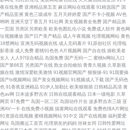
91污导航 国产日批 老色友影院 日韩精品色色 亚洲另类在线观看 91福利国产
夜在线免费
亚洲精品第五页
麻豆网站在线观看
91精选国产
国
产精品亚洲
黄色三级成年
五月天婷婷爱
国产不卡小视频
AV色
在线观看 国产成人免费福利 日本成人人妻在线 91超碰人人艹 91熟女一区 肏
哟哟
亚洲天堂丁香五月
91社网
美女视频黄全免费
国产精品第
一页国
另类区另类欧美
欧美色图乱伦小说
免费成人软件
黄色网
屄AB 加勒比大香蕉东京热 欧美一卡二卡
址视频播放
国产日产美产精品
成人午夜视频
伦理视频网站
黄色
18禁网站
亚洲无码视频在线
成人无码看片
91原创社区
伦理电
影香港
成人免费
蜜桃91色色
A片视频网
国产自在线
操欧美老
女人
人人97综合精品
岛国免费
国产无码一二
蜜桃tv网站入口
国产第66页
另类国产在线
熟女自拍偷拍
青青久视频
久草新视
频在线
激情深爱欧美激情
91视频官网国产
狠狠操-91
91我要操
国产ts视频网站
国产美女视频网站
91视频成人下载
国产无码色
色
91香蕉亚洲精品
91伊人加勒比
欧美狠狠插
日韩精品高清
黄
色av网
日本波多野吉衣
日韩在线观看精品
日本一级电影
久草
网页
97免费艹
岛国一区二区
岛国动作片在
波多野吉衣三级
亚
洲AV一卡
在线免费小视频
搞黄网站在线观看
免费色情A片网扯
91资源在线视频
蜜桃视频网站
91中文
国产在线视频
福利爱爱
网址
岛国搬运工首页
伦理朋友的妈妈
丝袜女同
日韩性爱网址