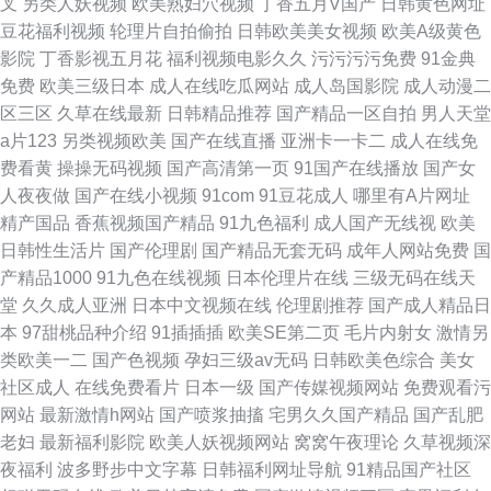
叉
另类人妖视频
欧美熟妇穴视频
丁香五月V国产
日韩黄色网址
豆花福利视频
轮理片自拍偷拍
日韩欧美美女视频
欧美A级黄色
影院
丁香影视五月花
福利视频电影久久
污污污污免费
91金典
免费
欧美三级日本
成人在线吃瓜网站
成人岛国影院
成人动漫二
区三区
久草在线最新
日韩精品推荐
国产精品一区自拍
男人天堂
a片123
另类视频欧美
国产在线直播
亚洲卡一卡二
成人在线免
费看黄
操操无码视频
国产高清第一页
91国产在线播放
国产女
人夜夜做
国产在线小视频
91com
91豆花成人
哪里有A片网址
精产国品
香蕉视频国产精品
91九色福利
成人国产无线视
欧美
日韩性生活片
国产伦理剧
国产精品无套无码
成年人网站免费
国
产精品1000
91九色在线视频
日本伦理片在线
三级无码在线天
堂
久久成人亚洲
日本中文视频在线
伦理剧推荐
国产成人精品日
本
97甜桃品种介绍
91插插插
欧美SE第二页
毛片内射女
激情另
类欧美一二
国产色视频
孕妇三级av无码
日韩欧美色综合
美女
社区成人
在线免费看片
日本一级
国产传媒视频网站
免费观看污
网站
最新激情h网站
国产喷浆抽搐
宅男久久国产精品
国产乱肥
老妇
最新福利影院
欧美人妖视频网站
窝窝午夜理论
久草视频深
夜福利
波多野步中文字幕
日韩福利网址导航
91精品国产社区