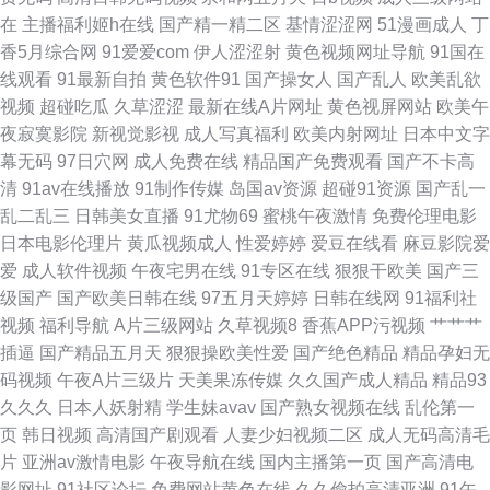
洲精品入口 阿v视频在线播放 国产成人精品一区 久久九九视频免费 92影院
在
主播福利姬h在线
国产精一精二区
基情涩涩网
51漫画成人
丁
香5月综合网
91爱爱com
伊人涩涩射
黄色视频网址导航
91国在
91成人在线网址 福利AV资源 91狼人资源 探花综合网 丝袜人妻中出 51福利
线观看
91最新自拍
黄色软件91
国产操女人
国产乱人
欧美乱欲
视频
超碰吃瓜
久草涩涩
最新在线A片网址
黄色视屏网站
欧美午
社区导航 97久久在线视频 福利社免费看三分钟 国产日韩另类精品综合 99视
夜寂寞影院
新视觉影视
成人写真福利
欧美内射网址
日本中文字
幕无码
97日穴网
成人免费在线
精品国产免费观看
国产不卡高
频国内 日韩欧美成人网站日韩 91女玍 国产91h片在线看 欧美色图setu 韩国
清
91av在线播放
91制作传媒
岛国av资源
超碰91资源
国产乱一
乱二乱三
日韩美女直播
91尤物69
蜜桃午夜激情
免费伦理电影
av 国产精品海角大神 91视频官方 在线日韩中文 日韩有码电影 影音先锋中文
日本电影伦理片
黄瓜视频成人
性爱婷婷
爱豆在线看
麻豆影院爱
爱
成人软件视频
午夜宅男在线
91专区在线
狠狠干欧美
国产三
字幕资源 五月丁香一区二区 欧美另类第一液 久久国产乱第一页 国产亚洲欧
级国产
国产欧美日韩在线
97五月天婷婷
日韩在线网
91福利社
视频
福利导航
A片三级网站
久草视频8
香蕉APP污视频
艹艹艹
美在线 www国产极品 91国产超碰大神 91激情福利 91豆花视频网站 亚洲AV
插逼
国产精品五月天
狠狠操欧美性爱
国产绝色精品
精品孕妇无
码视频
午夜A片三级片
天美果冻传媒
久久国产成人精品
精品93
色片 国产91原创视频综合 91豆花视频观看 91偷拍网海角社区 超碰AV福利
久久久
日本人妖射精
学生妹avav
国产熟女视频在线
乱伦第一
页
韩日视频
高清国产剧观看
人妻少妇视频二区
成人无码高清毛
黑丝av导航 欧美AA级片 熟女91 91nAV网址 91人妻福利精品 www豆花社区
片
亚洲av激情电影
午夜导航在线
国内主播第一页
国产高清电
影网址
91社区论坛
免费网站黄色在线
久久偷拍高清亚洲
91午