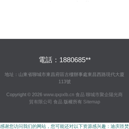
透露出年輕人飲食新趨勢
電話：1880685**
地址：山東省聊城市東昌府區古樓辦事處東昌西路現代大廈
113號
Copyright © 2026
www.qxpxlb.cn
食品
聊城市聚企陽光商
貿有限公司
食品
版權所有
Sitemap
感谢您访问我们的网站，您可能还对以下资源感兴趣：迪庆匝焚