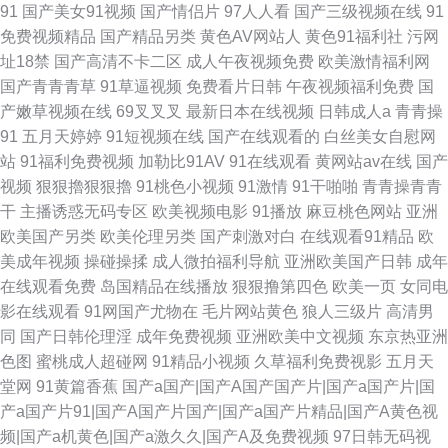
91
国产美女91视频
国产情侣片
97人人看
国产三级视频在线
91
免费视频精品
国产精品另类
黄色AV网站人
黄色91福利社
污网
址18禁
国产高清不卡二区
成人午夜视频免费
欧美激情福利网
国产青青青草
91草逼视频
免费看片日韩
午夜视频福利免费
国
产嫩草视频在线
69叉叉叉
最新日本在线视频
日韩成人a
青青操
91
五月天婷婷
91短视频在线
国产在线观看的
白丝美女自慰网
站
91福利免费视频
加勒比91AV
91在线观看
黄网站av在线
国产
视频
狠狠擼狠狠擼
91桃色小视频
91激情
91干啪啪
青青操青青
干
主播诱惑无码专区
欧美视频电影
91播放
麻豆桃色网站
亚洲
欧美国产另类
欧美伦理另类
国产刺激对白
在线观看91精品
欧
美成年视频
操碰操揉
成人微拍福利导航
亚洲欧美国产日韩
成年
在线观看免费
岛国精品在线播放
狠狠撸第四色
欧美一页
女同电
影在线观看
91网国产尤物在
毛片网站黄色
狼人三级片
高清男
同
国产日韩伦理淫
成年免费视频
亚洲欧美中文视频
东京热亚洲
色图
蜜桃成人超碰网
91精品小视频
久草福利免费视影
五月天
堂网
91黄篇香蕉
国产a国产|国产A国产国产片|国产a国产片|国
产a国产片91|国产A国产片国产|国产a国产片精品|国产A黄色视
频|国产a机黄色|国产a激久久|国产A及免费视频
97日韩无码视