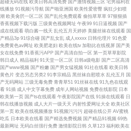
超碰无码在线
欧美日韩高清免费
国产激情视频三区
宅男福利在
线播放
91视频污导航
国产啪亚洲国
欧美性爱密臀
疯狂少妇喷
潮
欧美肏屄一区二区
国产乱伦免费观看
偷拍草草草
97狠狠插
香蕉视频下载污版
三级黄色视频网址
午夜99
91日逼视频
国产
成在线观看
萌白酱一线天
乱伦五月天婷婷
美腿丝袜在线观看
国
产精品3p
91综合碰
国产乱女乱
成人xxxxx
日韩伦理片
91色爱
免费黄色av网址
欧美肥老妇
欧美在线tv
加勒比在线视屏
国产美
女在线免费
91香蕉污APP
国产高清自拍一区
第一页草草影院
韩日成人
精品福利
91天堂一区二区
日韩a级电影
国产二区高清
国产www视频
国产粉嫩
国产男女猛视频
91社在线看
欧美日韩
黄色片
变态另态另类2
91李宗精品
黑丝袜自慰喷水
乱伦五月
国
产无码网站
三级无毒免费
青青草51
91丝袜在线
91九色在线观
看
91插
成人中文字幕免费
成年人网站视频
免费在线影院
日本
欧美第一页
国产ts在线观看
午夜影院国产在线
91操在线观看
日
韩在线播放视频
成人大片一级天天
内射性爱网址大全
欧美社区
第一页
欧美在线视频播放
91视频污污污
超碰在线公开
AV蜜桃
吃瓜
日本欧美在线看
国产精选免费视频
国产精品91视频
69热
最新网址
无码白丝强行免费
激情影院日韩
久草123
福利欧美在