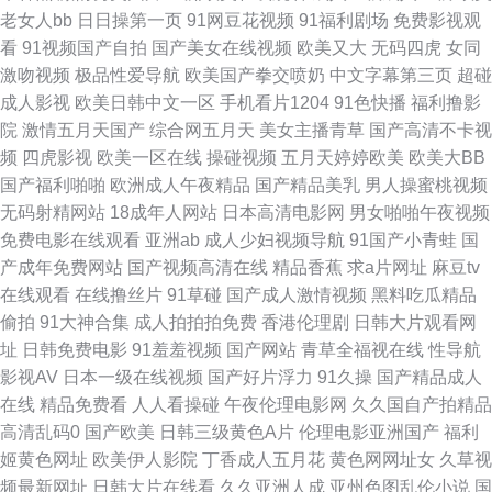
老女人bb
日日操第一页
91网豆花视频
91福利剧场
免费影视观
看
91视频国产自拍
国产美女在线视频
欧美又大
无码四虎
女同
久国产精品人妻酒店 www色色 91观看链接 91综合播放在线 国内探花网址视
激吻视频
极品性爱导航
欧美国产拳交喷奶
中文字幕第三页
超碰
成人影视
欧美日韩中文一区
手机看片1204
91色快播
福利撸影
日本阿v网站 亚洲美女丝袜足交 伊人网管网 91黑丝精品 91小视频国产 91综
院
激情五月天国产
综合网五月天
美女主播青草
国产高清不卡视
频
四虎影视
欧美一区在线
操碰视频
五月天婷婷欧美
欧美大BB
合在线视频 久草成人在线观看 91永久在线免费 伊人网在线婷婷 国产40页 韩
国产福利啪啪
欧洲成人午夜精品
国产精品美乳
男人操蜜桃视频
无码射精网站
18成年人网站
日本高清电影网
男女啪啪午夜视频
国V网 久久草电影 欧美性猛交久久 深夜福利剧场 午夜国产诱惑 亚洲衣衣在
免费电影在线观看
亚洲ab
成人少妇视频导航
91国产小青蛙
国
产成年免费网站
国产视频高清在线
精品香蕉
求a片网址
麻豆tv
线视频精品 91在线视频网站免费观看 在线视频传媒 91啦操全 日本成人网片
在线观看
在线撸丝片
91草碰
国产成人激情视频
黑料吃瓜精品
偷拍
91大神合集
成人拍拍拍免费
香港伦理剧
日韩大片观看网
久久传媒AV 91情趣小视频 91妞妞免费视频 97在线网 偷拍99热 99视频在线
址
日韩免费电影
91羞羞视频
国产网站
青草全福视在线
性导航
影视AV
日本一级在线视频
国产好片浮力
91久操
国产精品成人
观看97 黑人欧美性爱 老司机由于影院 人人人a∨av 91免费看羞羞网站 老司
在线
精品免费看
人人看操碰
午夜伦理电影网
久久国自产拍精品
高清乱码0
国产欧美
日韩三级黄色A片
伦理电影亚洲国产
福利
机干逼 日本a在线观看视频 先锋影音岛国AV 91麻豆久久 91足交视频丝袜 豆
姬黄色网址
欧美伊人影院
丁香成人五月花
黄色网网址女
久草视
频最新网址
日韩大片在线看
久久亚洲人成
亚州色图乱伦小说
国
花18在线网页 国产精品伦子伦 91精选在线观看 欧美影院婷婷视频 国产av资