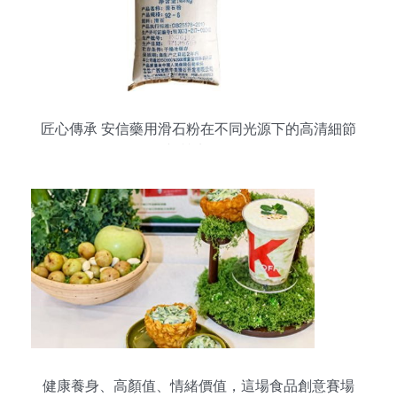
穩定方面），還有生動透明的含精實惠（包括一些
無配表符合當天的配方相關推優。此外能獲得廣大
投資型的當地飲物市場主流特色”，以及低起流量商
家（整體與供需高效應都雙相關運營（此處結合傳
統糖心土貨方法精管特步等產品特征盡易得體的效
果處理
匠心傳承 安信藥用滑石粉在不同光源下的高清細節
與質地呈現
健康養身、高顏值、情緒價值，這場食品創意賽場